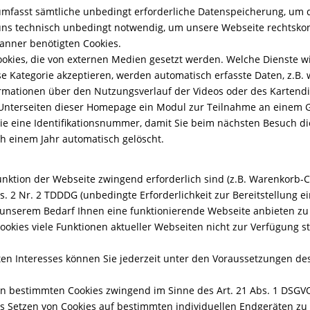
umfasst sämtliche unbedingt erforderliche Datenspeicherung, um
ür uns technisch unbedingt notwendig, um unsere Webseite rechtsk
anner benötigten Cookies.
okies, die von externen Medien gesetzt werden. Welche Dienste wi
e Kategorie akzeptieren, werden automatisch erfasste Daten, z.B. 
ormationen über den Nutzungsverlauf der Videos oder des Kartendi
 Unterseiten dieser Homepage ein Modul zur Teilnahme an einem Ge
okie eine Identifikationsnummer, damit Sie beim nächsten Besuch 
h einem Jahr automatisch gelöscht.
nktion der Webseite zwingend erforderlich sind (z.B. Warenkorb-Coo
bs. 2 Nr. 2 TDDDG (unbedingte Erforderlichkeit zur Bereitstellung
 unserem Bedarf Ihnen eine funktionierende Webseite anbieten zu kö
Cookies viele Funktionen aktueller Webseiten nicht zur Verfügung 
en Interesses können Sie jederzeit unter den Voraussetzungen des
 in bestimmten Cookies zwingend im Sinne des Art. 21 Abs. 1 DSGV
as Setzen von Cookies auf bestimmten individuellen Endgeräten zu