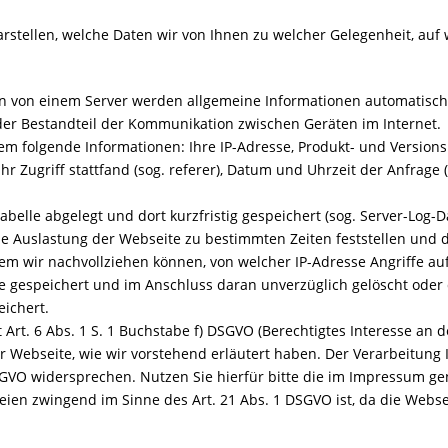
rstellen, welche Daten wir von Ihnen zu welcher Gelegenheit, au
n von einem Server werden allgemeine Informationen automatisch a
der Bestandteil der Kommunikation zwischen Geräten im Internet.
 folgende Informationen: Ihre IP-Adresse, Produkt- und Versio
 Ihr Zugriff stattfand (sog. referer), Datum und Uhrzeit der Anfra
abelle abgelegt und dort kurzfristig gespeichert (sog. Server-Log-
 die Auslastung der Webseite zu bestimmten Zeiten feststellen u
dem wir nachvollziehen können, von welcher IP-Adresse Angriffe a
ite gespeichert und im Anschluss daran unverzüglich gelöscht oder
eichert.
Art. 6 Abs. 1 S. 1 Buchstabe f) DSGVO (Berechtigtes Interesse an d
 Webseite, wie wir vorstehend erläutert haben. Der Verarbeitung 
SGVO widersprechen. Nutzen Sie hierfür bitte die im Impressum ge
ateien zwingend im Sinne des Art. 21 Abs. 1 DSGVO ist, da die Web