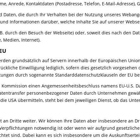
e, Anrede, Kontaktdaten (Postadresse, Telefon, E-Mail-Adresse),
d Daten, die durch Ihr Verhalten bei der Nutzung unseres Webange
und Informationen darüber, welche Inhalte Sie auf unserer Webse
. durch den Besuch der Webseite) oder, soweit dies nach den Daten
, Medien, Internet).
 EU
werden grundsätzlich auf Servern innerhalb der Europäischen Union
ückliche Einwilligung lediglich, sofern dies gesetzlich vorgesehen 
ichtungen durch sogenannte Standarddatenschutzklauseln der EU be
he Kommission einen Angemessenheitsbeschluss namens EU-U.S. D
Datentransfer personenbezogener Daten durch Unternehmen gewäh
ie USA übermitteln, steht bei dem jeweiligen Dienst, ob das Unte
n Dritte weiter. Wir können Ihre Daten aber insbesondere an Drit
 Verpflichtungen notwendig ist oder wenn wir aufgrund gesetzlich
chtet sind. Dabei kann es sich insbesondere um die Auskunftserte