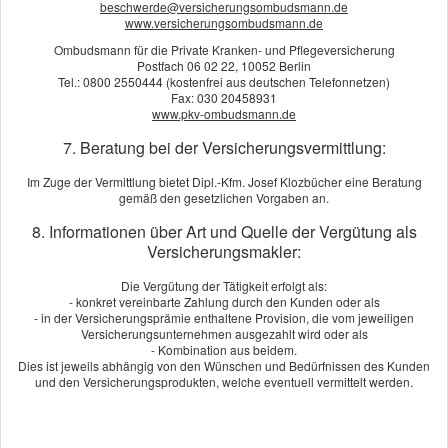
beschwerde@versicherungsombudsmann.de
beispielsweise seelische Leiden, sind versichert. Die
www.versicherungsombudsmann.de
Grundfähigkeitsversicherung ist aber eine bezahlbare
Ombudsmann für die Private Kranken- und Pflegeversicherung
Alternative für alle, die sich einen vollwertigen
Postfach 06 02 22, 10052 Berlin
Berufsunfähigkeitsschutz nicht leisten wollen, denn die
Tel.: 0800 2550444 (kostenfrei aus deutschen Telefonnetzen)
Fax: 030 20458931
Beiträge zum Grundfähigkeitsschutz sind vergleichsweise
www.pkv-ombudsmann.de
günstig.
7. Beratung bei der Versicherungsvermittlung:
Im Zuge der Vermittlung bietet Dipl.-Kfm. Josef Klozbücher eine Beratung
gemäß den gesetzlichen Vorgaben an.
Vergleich und Angebot Grundfähigkeitsversicherung
Wir erstellen Ihnen gerne ein Vergleichsangebot.
8. Informationen über Art und Quelle der Vergütung als
Versicherungsmakler:
Angebot anfordern
Die Vergütung der Tätigkeit erfolgt als:
- konkret vereinbarte Zahlung durch den Kunden oder als
- in der Versicherungsprämie enthaltene Provision, die vom jeweiligen
Versicherungsunternehmen ausgezahlt wird oder als
- Kombination aus beidem.
Dies ist jeweils abhängig von den Wünschen und Bedürfnissen des Kunden
und den Versicherungsprodukten, welche eventuell vermittelt werden.
Impressum
Rechtliche Hinweise
Datenschutz