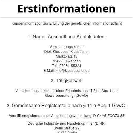
Erstinformationen
Kundeninformation zur Erfüllung der gesetzlichen Informationspflicht
1. Name, Anschrift und Kontaktdaten:
Grundfähigkeitsversicherung
Versicherungsmakler
Dipl.-Kfm. Josef Klozbücher
Marktplatz 13
KI
73479 Ellwangen
Tel.: 07961-55324
E-Mail: info@klozbuecher.de
Die Grundfähigkeitsversicherung gehört zu den innovativen
Vorsorgelösungen. Der Unterschied zur "klassischen"
2. Tätigkeitsart:
Berufsunfähigkeitsversicherung: Es wird nicht geprüft, ob
Versicherungsmakler mit einer Erlaubnis nach § 34 d Abs. 1 der
und inwieweit der Versicherte seinen Beruf noch ausüben
Gewerbeordnung. (GewO)
kann. Der Versicherer leistet sofort, wenn man infolge von
3. Gemeinsame Registerstelle nach § 11 a Abs. 1 GewO:
Krankheit oder Unfall bestimmte körperliche
Grundfähigkeiten verliert.
Vermittlerregisternummer Versicherungsvermittlung: D-C4Y6-ZCQ73-88
Anspruch auf Rentenleistungen aus der
Deutsche Industrie- und Handelskammer (DIHK)
Breite Straße 29
Grundfähigkeitsversicherung entsteht, wenn man nach
10178 Berlin