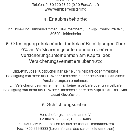
ärztlicher Einschätzung mindestens zwölf Monate lang nicht
Telefon: 0180 600 58 50 (0,20 Euro/Anruf)
www.vermittlerregister.info
in der Lage ist oder sein wird, eine der körperlichen
Grundfähigkeiten der Stufe A oder drei Fähigkeiten der
4. Erlaubnisbehörde:
Stufe B auszuüben – das sehen die Vertragsbedingungen
Industrie- und Handelskammer Ostwürttemberg, Ludwig-Erhard-Straße 1,
der Grundfähigkeitsversicherer in der Regel vor. Zu den
89520 Heidenheim
Fähigkeiten der Stufe A gehören das Sehen, Sprechen,
5. Offenlegung direkter oder indirekter Beteiligungen über
Hören und Gehen, der Gebrauch der Hände und die
10% an Versicherungsunternehmen oder von
selbstständige Orientierung. Zur Stufe B zählen das
Versicherungsunternehmen am Kapital des
Treppensteigen, Knien und Bücken, Sitzen, Stehen, Greifen,
Versicherungsvermittlers über 10%:
Bewegen der Arme, Heben und Tragen sowie Autofahren.
Vor dem Abschluss einer Grundfähigkeitsversicherung prüft
Dipl.-Kfm. Josef Klozbücher hält keine unmittelbare oder mittelbare
Beteiligung von mehr als 10% der Stimmrechte oder des Kapitals an einem
der Versicherer den Gesundheitszustand des Antragstellers
Versicherungsunternehmen.
mit einem Fragebogen ab, gegebenenfalls auch durch
Ein Versicherungsunternehmen hält keine mittelbare oder unmittelbare
Beteiligung von mehr als 10% der Stimmrechte oder des Kapitals an Dipl.-Kfm.
Nachfrage bei den behandelnden Ärzten.
Josef Klozbücher.
Wegen der klar festgelegten Leistungsvoraussetzungen sind
6. Schlichtungsstellen:
Streitigkeiten mit dem Versicherer selten. Trotzdem ist die
Grundfähigkeitsversicherung kein vollwertiger Ersatz für
Versicherungsombudsmann e.V.
Postfach 08 06 32, 10006 Berlin
einen echten Berufsunfähigkeitsschutz, denn nicht alle
Tel.: 0800 3696000 (kostenfrei aus deutschen Telefonnetzen)
möglichen Ursachen für Berufsunfähigkeit, wie
Fax: 0800 3699000 (kostenfrei aus deutschen Telefonnetzen)